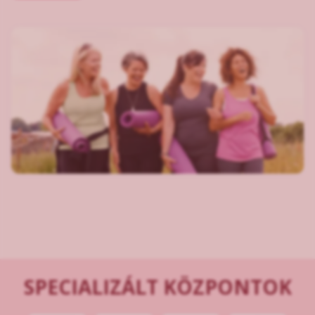
SPECIALIZÁLT KÖZPONTOK